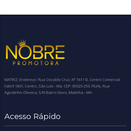
MATRIZ: Endereço: Rua Osvaldo Cruz, Nº 1611 B, Centro Comercial
Fabril 1601, Centro, São Luís - Ma. CEP: 65020-250. FILIAL: Rua
Agostinho Oliveira, S/N Bairro Novo, Matinha - MA
Acesso Rápido